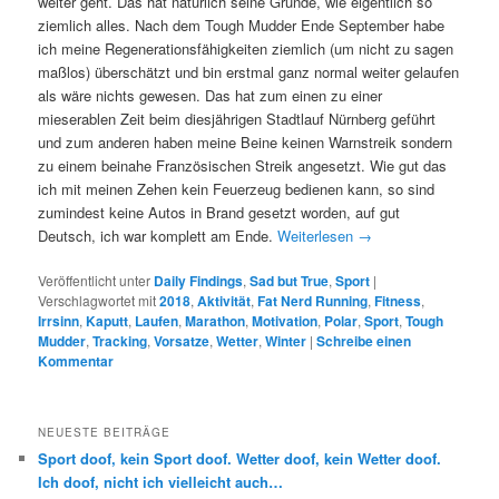
weiter geht. Das hat natürlich seine Gründe, wie eigentlich so
ziemlich alles. Nach dem Tough Mudder Ende September habe
ich meine Regenerationsfähigkeiten ziemlich (um nicht zu sagen
maßlos) überschätzt und bin erstmal ganz normal weiter gelaufen
als wäre nichts gewesen. Das hat zum einen zu einer
mieserablen Zeit beim diesjährigen Stadtlauf Nürnberg geführt
und zum anderen haben meine Beine keinen Warnstreik sondern
zu einem beinahe Französischen Streik angesetzt. Wie gut das
ich mit meinen Zehen kein Feuerzeug bedienen kann, so sind
zumindest keine Autos in Brand gesetzt worden, auf gut
Deutsch, ich war komplett am Ende.
Weiterlesen
→
Veröffentlicht unter
Daily Findings
,
Sad but True
,
Sport
|
Verschlagwortet mit
2018
,
Aktivität
,
Fat Nerd Running
,
Fitness
,
Irrsinn
,
Kaputt
,
Laufen
,
Marathon
,
Motivation
,
Polar
,
Sport
,
Tough
Mudder
,
Tracking
,
Vorsatze
,
Wetter
,
Winter
|
Schreibe einen
Kommentar
NEUESTE BEITRÄGE
Sport doof, kein Sport doof. Wetter doof, kein Wetter doof.
Ich doof, nicht ich vielleicht auch…