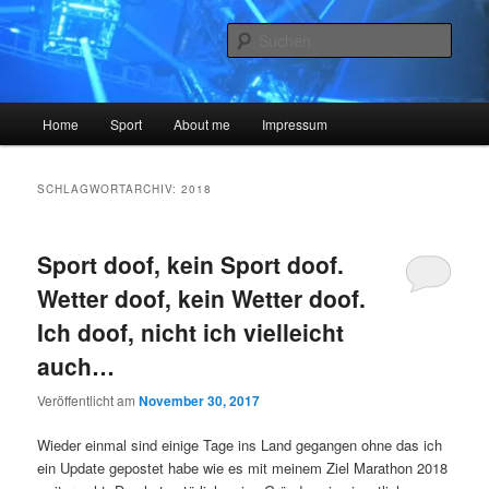
Zum
Zum
The Blog is a lie
primären
sekundären
Such
Inhalt
Inhalt
springen
springen
Sysiphos.de
Hauptmenü
Home
Sport
About me
Impressum
SCHLAGWORTARCHIV:
2018
Sport doof, kein Sport doof.
Wetter doof, kein Wetter doof.
Ich doof, nicht ich vielleicht
auch…
Veröffentlicht am
November 30, 2017
Wieder einmal sind einige Tage ins Land gegangen ohne das ich
ein Update gepostet habe wie es mit meinem Ziel Marathon 2018