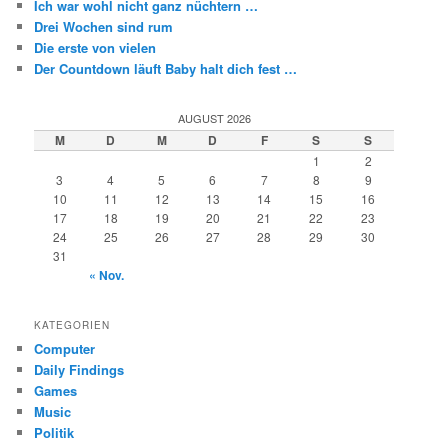
Ich war wohl nicht ganz nüchtern …
Drei Wochen sind rum
Die erste von vielen
Der Countdown läuft Baby halt dich fest …
AUGUST 2026
M
D
M
D
F
S
S
1
2
3
4
5
6
7
8
9
10
11
12
13
14
15
16
17
18
19
20
21
22
23
24
25
26
27
28
29
30
31
« Nov.
KATEGORIEN
Computer
Daily Findings
Games
Music
Politik