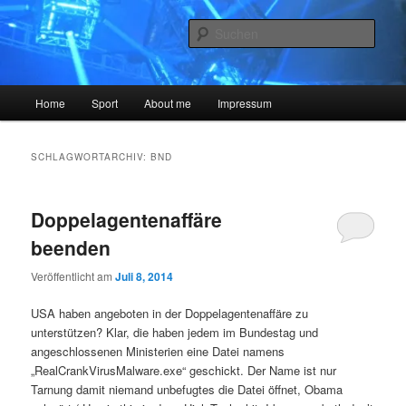
Zum
Zum
The Blog is a lie
primären
sekundären
Such
Inhalt
Inhalt
springen
springen
Sysiphos.de
Hauptmenü
Home
Sport
About me
Impressum
SCHLAGWORTARCHIV:
BND
Doppelagentenaffäre
beenden
Veröffentlicht am
Juli 8, 2014
USA haben angeboten in der Doppelagentenaffäre zu
unterstützen? Klar, die haben jedem im Bundestag und
angeschlossenen Ministerien eine Datei namens
„RealCrankVirusMalware.exe“ geschickt. Der Name ist nur
Tarnung damit niemand unbefugtes die Datei öffnet, Obama