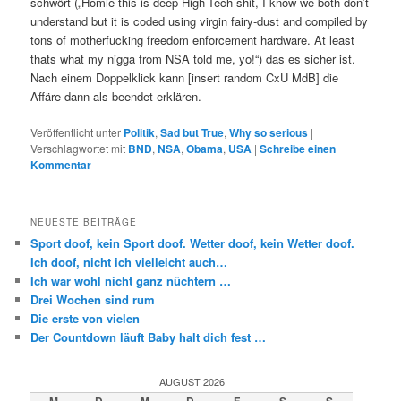
schwört („Homie this is deep High-Tech shit, I know we both don’t
understand but it is coded using virgin fairy-dust and compiled by
tons of motherfucking freedom enforcement hardware. At least
thats what my nigga from NSA told me, yo!“) das es sicher ist.
Nach einem Doppelklick kann [insert random CxU MdB] die
Affäre dann als beendet erklären.
Veröffentlicht unter
Politik
,
Sad but True
,
Why so serious
|
Verschlagwortet mit
BND
,
NSA
,
Obama
,
USA
|
Schreibe einen
Kommentar
NEUESTE BEITRÄGE
Sport doof, kein Sport doof. Wetter doof, kein Wetter doof.
Ich doof, nicht ich vielleicht auch…
Ich war wohl nicht ganz nüchtern …
Drei Wochen sind rum
Die erste von vielen
Der Countdown läuft Baby halt dich fest …
AUGUST 2026