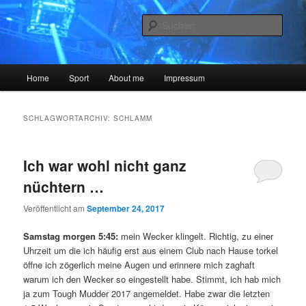
Zum
Zum
The Blog is a lie
primären
sekundären
Such
Inhalt
Inhalt
springen
springen
Sysiphos.de
Hauptmenü
Home
Sport
About me
Impressum
SCHLAGWORTARCHIV:
SCHLAMM
Ich war wohl nicht ganz
nüchtern …
Veröffentlicht am
September 24, 2017
Samstag morgen 5:45:
mein Wecker klingelt. Richtig, zu einer
Uhrzeit um die ich häufig erst aus einem Club nach Hause torkel
öffne ich zögerlich meine Augen und erinnere mich zaghaft
warum ich den Wecker so eingestellt habe. Stimmt, ich hab mich
ja zum Tough Mudder 2017 angemeldet. Habe zwar die letzten