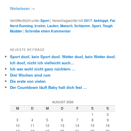
Weiterlesen
→
Veröffentlicht unter
Sport
|
Verschlagwortet mit
2017
,
bekloppt
,
Fat
Nerd Running
,
Irrsinn
,
Laufen
,
Matsch
,
Schlamm
,
Sport
,
Tough
Mudder
|
Schreibe einen Kommentar
NEUESTE BEITRÄGE
Sport doof, kein Sport doof. Wetter doof, kein Wetter doof.
Ich doof, nicht ich vielleicht auch…
Ich war wohl nicht ganz nüchtern …
Drei Wochen sind rum
Die erste von vielen
Der Countdown läuft Baby halt dich fest …
AUGUST 2026
M
D
M
D
F
S
S
1
2
3
4
5
6
7
8
9
10
11
12
13
14
15
16
17
18
19
20
21
22
23