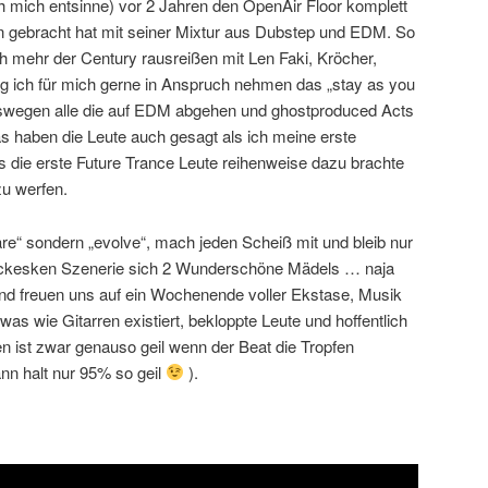
h mich entsinne) vor 2 Jahren den OpenAir Floor komplett
gebracht hat mit seiner Mixtur aus Dubstep und EDM. So
 mehr der Century rausreißen mit Len Faki, Kröcher,
 ich für mich gerne in Anspruch nehmen das „stay as you
deswegen alle die auf EDM abgehen und ghostproduced Acts
das haben die Leute auch gesagt als ich meine erste
 die erste Future Trance Leute reihenweise dazu brachte
u werfen.
re“ sondern „evolve“, mach jeden Scheiß mit und bleib nur
ockesken Szenerie sich 2 Wunderschöne Mädels … naja
 und freuen uns auf ein Wochenende voller Ekstase, Musik
was wie Gitarren existiert, bekloppte Leute und hoffentlich
n ist zwar genauso geil wenn der Beat die Tropfen
nn halt nur 95% so geil
).