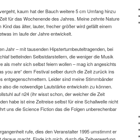
 vergeht, kaum hat der Bauch weitere 5 cm Umfang hinzu
 Zeit für das Wochenende des Jahres. Meine zehnte Nature
Kind das älter, lauter, frecher größer wird gefällt einem
 etwas im laufe der Jahre entwickelt.
en Jahr – mit tausenden Hipsterturnbeuteltragenden, bei
laf bettelnden Selbstdarstellern, die weniger die Musik
e als mehr sich selbst feiern wollen – mag ich angesichts
as you are“ dem Festival selber durch die Zeit zurück ins
es entgegenschmettern. Leider sind meine Stimmbänder
e also die notwendige Lautstärke entwickeln zu können.
stuhl auf n24 (ihr wisst schon, der welcher die Zeit
den habe ist eine Zeitreise selbst für eine Schallwelle nicht
hrt uns die Science Fiction das die Folgen unberechenbar
rgangenheit rufe, dies den Veranstalter 1995 umstimmt er
 daraus macht. Finde ich mich, durch die Zeitverwerfung