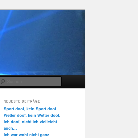
Suchen
NEUESTE BEITRÄGE
Sport doof, kein Sport doof.
Wetter doof, kein Wetter doof.
Ich doof, nicht ich vielleicht
auch…
Ich war wohl nicht ganz