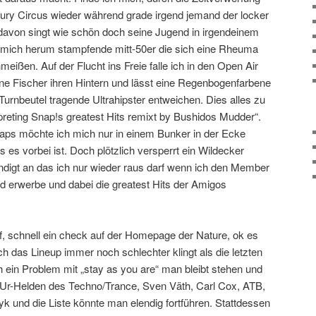
tury Circus wieder während grade irgend jemand der locker
 davon singt wie schön doch seine Jugend in irgendeinem
m mich herum stampfende mitt-50er die sich eine Rheuma
meißen. Auf der Flucht ins Freie falle ich in den Open Air
ene Fischer ihren Hintern und lässt eine Regenbogenfarbene
urnbeutel tragende Ultrahipster entweichen. Dies alles zu
preting Snap!s greatest Hits remixt by Bushidos Mudder“.
aps möchte ich mich nur in einem Bunker in der Ecke
es vorbei ist. Doch plötzlich versperrt ein Wildecker
digt an das ich nur wieder raus darf wenn ich den Member
erwerbe und dabei die greatest Hits der Amigos
, schnell ein check auf der Homepage der Nature, ok es
h das Lineup immer noch schlechter klingt als die letzten
 ein Problem mit „stay as you are“ man bleibt stehen und
n Ur-Helden des Techno/Trance, Sven Väth, Carl Cox, ATB,
k und die Liste könnte man elendig fortführen. Stattdessen