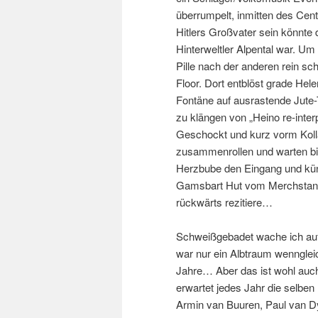
überrumpelt, inmitten des Cen
Hitlers Großvater sein könnte
Hinterweltler Alpental war. U
Pille nach der anderen rein sch
Floor. Dort entblöst grade Hel
Fontäne auf ausrastende Jute-T
zu klängen von „Heino re-inter
Geschockt und kurz vorm Koll
zusammenrollen und warten bis 
Herzbube den Eingang und kün
Gamsbart Hut vom Merchstand 
rückwärts rezitiere…
Schweißgebadet wache ich auf
war nur ein Albtraum wenngleic
Jahre… Aber das ist wohl auch
erwartet jedes Jahr die selbe
Armin van Buuren, Paul van Dy