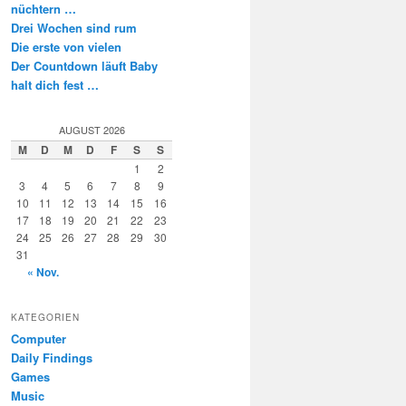
nüchtern …
Drei Wochen sind rum
Die erste von vielen
Der Countdown läuft Baby
halt dich fest …
AUGUST 2026
M
D
M
D
F
S
S
1
2
3
4
5
6
7
8
9
10
11
12
13
14
15
16
17
18
19
20
21
22
23
24
25
26
27
28
29
30
31
« Nov.
KATEGORIEN
Computer
Daily Findings
Games
Music