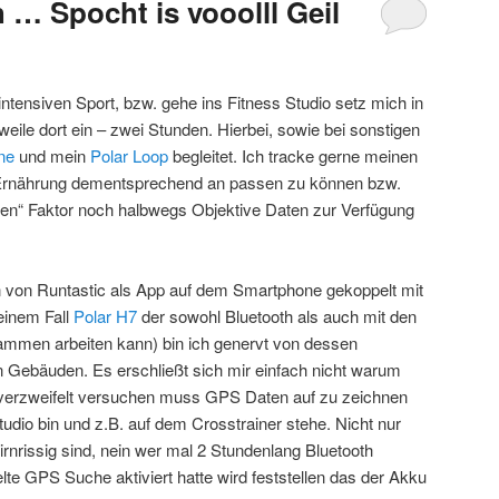
… Spocht is vooolll Geil
a intensiven Sport, bzw. gehe ins Fitness Studio setz mich in
weile dort ein – zwei Stunden. Hierbei, sowie bei sonstigen
ne
und mein
Polar Loop
begleitet. Ich tracke gerne meinen
Ernährung dementsprechend an passen zu können bzw.
n“ Faktor noch halbwegs Objektive Daten zur Verfügung
n von Runtastic als App auf dem Smartphone gekoppelt mit
einem Fall
Polar H7
der sowohl Bluetooth als auch mit den
ammen arbeiten kann) bin ich genervt von dessen
 Gebäuden. Es erschließt sich mir einfach nicht warum
 verzweifelt versuchen muss GPS Daten auf zu zeichnen
tudio bin und z.B. auf dem Crosstrainer stehe. Nicht nur
irnrissig sind, nein wer mal 2 Stundenlang Bluetooth
lte GPS Suche aktiviert hatte wird feststellen das der Akku