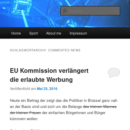
Zum
Zum
The Blog is a lie
primären
sekundären
Such
Inhalt
Inhalt
springen
springen
Sysiphos.de
Hauptmenü
Home
Sport
About me
Impressum
SCHLAGWORTARCHIV:
COMMENTED NEWS
EU Kommission verlängert
die erlaubte Werbung
Veröffentlicht am
Mai 25, 2016
Heute ein Beitrag der zeigt das die Politiker in Brüssel ganz nah
an der Basis sind und sich um die Belange
des kleinen Mannes
der kleinen Frauen
der einfachen Bürgerinnen und Bürger
kümmern wollen: