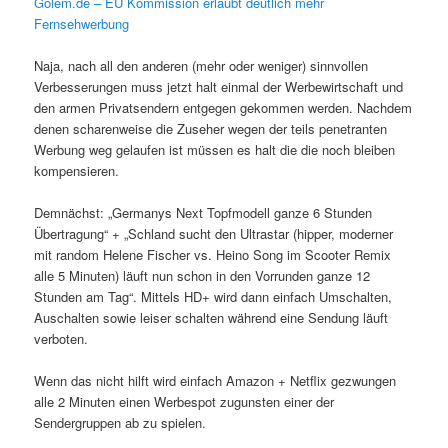
Golem.de – EU Kommission erlaubt deutlich mehr
Fernsehwerbung
Naja, nach all den anderen (mehr oder weniger) sinnvollen
Verbesserungen muss jetzt halt einmal der Werbewirtschaft und
den armen Privatsendern entgegen gekommen werden. Nachdem
denen scharenweise die Zuseher wegen der teils penetranten
Werbung weg gelaufen ist müssen es halt die die noch bleiben
kompensieren.
Demnächst: „Germanys Next Topfmodell ganze 6 Stunden
Übertragung“ + „Schland sucht den Ultrastar (hipper, moderner
mit random Helene Fischer vs. Heino Song im Scooter R
emix
alle 5 Minuten) läuft nun schon in den Vorrunden ganze 12
Stunden am Tag“. Mittels HD+ wird dann einfach Umschalten,
Auschalten sowie leiser schalten während eine Sendung läuft
verboten.
Wenn das nicht hilft wird einfach Amazon + Netflix gezwungen
alle 2 Minuten einen Werbespot zugunsten einer der
Sendergruppen ab zu spielen.