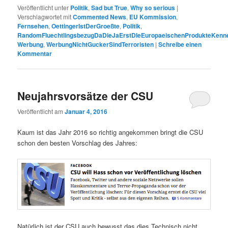
Veröffentlicht unter
Politik
,
Sad but True
,
Why so serious
|
Verschlagwortet mit
Commented News
,
EU Kommission
,
Fernsehen
,
OettingerIstDerGroeßte
,
Politik
,
‎RandomFluechtlingsbezugDaDieJaErstDIeEuropaeischenProdukteKenn
Werbung
,
WerbungNichtGuckerSindTerroristen‬
|
Schreibe einen
Kommentar
Neujahrsvorsätze der CSU
Veröffentlicht am
Januar 4, 2016
Kaum ist das Jahr 2016 so richtig angekommen bringt die CSU
schon den besten Vorschlag des Jahres:
Natürlich ist der CSU auch bewusst das dies Technisch nicht