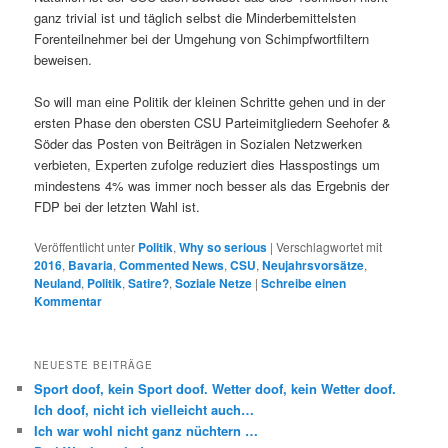
ganz trivial ist und täglich selbst die Minderbemittelsten
Forenteilnehmer bei der Umgehung von Schimpfwortfiltern
beweisen.
So will man eine Politik der kleinen Schritte gehen und in der
ersten Phase den obersten CSU Parteimitgliedern Seehofer &
Söder das Posten von Beiträgen in Sozialen Netzwerken
verbieten, Experten zufolge reduziert dies Hasspostings um
mindestens 4% was immer noch besser als das Ergebnis der
FDP bei der letzten Wahl ist.
Veröffentlicht unter
Politik
,
Why so serious
|
Verschlagwortet mit
2016
,
Bavaria
,
Commented News
,
CSU
,
Neujahrsvorsätze
,
Neuland
,
Politik
,
Satire?
,
Soziale Netze
|
Schreibe einen
Kommentar
NEUESTE BEITRÄGE
Sport doof, kein Sport doof. Wetter doof, kein Wetter doof.
Ich doof, nicht ich vielleicht auch…
Ich war wohl nicht ganz nüchtern …