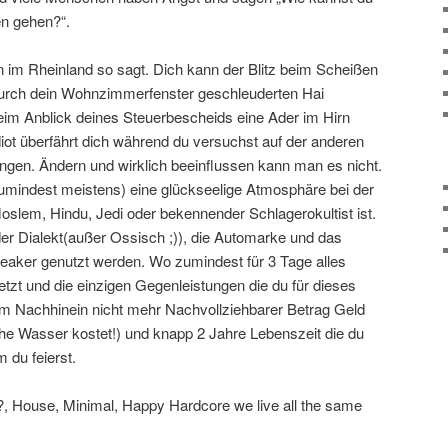
n gehen?“.
n im Rheinland so sagt. Dich kann der Blitz beim Scheißen
durch dein Wohnzimmerfenster geschleuderten Hai
eim Anblick deines Steuerbescheids eine Ader im Hirn
diot überfährt dich während du versuchst auf der anderen
angen. Ändern und wirklich beeinflussen kann man es nicht.
zumindest meistens) eine glückseelige Atmosphäre bei der
Moslem, Hindu, Jedi oder bekennender Schlagerokultist ist.
der Dialekt(außer Ossisch ;)), die Automarke und das
eaker genutzt werden. Wo zumindest für 3 Tage alles
etzt und die einzigen Gegenleistungen die du für dieses
 im Nachhinein nicht mehr Nachvollziehbarer Betrag Geld
che Wasser kostet!) und knapp 2 Jahre Lebenszeit die du
 du feierst.
, House, Minimal, Happy Hardcore we live all the same