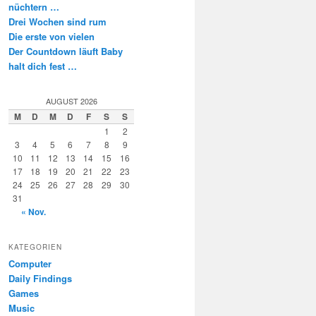
nüchtern …
Drei Wochen sind rum
Die erste von vielen
Der Countdown läuft Baby
halt dich fest …
AUGUST 2026
M
D
M
D
F
S
S
1
2
3
4
5
6
7
8
9
10
11
12
13
14
15
16
17
18
19
20
21
22
23
24
25
26
27
28
29
30
31
« Nov.
KATEGORIEN
Computer
Daily Findings
Games
Music