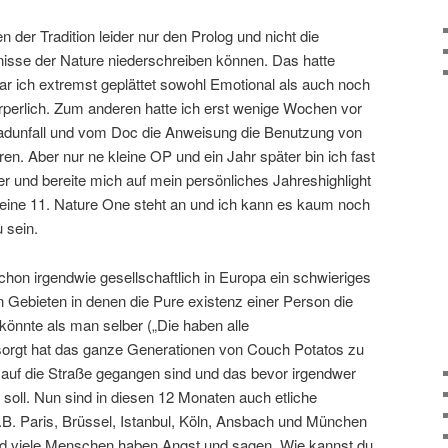
n der Tradition leider nur den Prolog und nicht die
gnisse der Nature niederschreiben können. Das hatte
 ich extremst geplättet sowohl Emotional als auch noch
perlich. Zum anderen hatte ich erst wenige Wochen vor
radunfall und vom Doc die Anweisung die Benutzung von
en. Aber nur ne kleine OP und ein Jahr später bin ich fast
her und bereite mich auf mein persönliches Jahreshighlight
eine 11. Nature One steht an und ich kann es kaum noch
 sein.
hon irgendwie gesellschaftlich in Europa ein schwieriges
 Gebieten in denen die Pure existenz einer Person die
nnte als man selber („Die haben alle
esorgt hat das ganze Generationen von Couch Potatos zu
auf die Straße gegangen sind und das bevor irgendwer
ll. Nun sind in diesen 12 Monaten auch etliche
z.B. Paris, Brüssel, Istanbul, Köln, Ansbach und München
nd viele Menschen haben Angst und sagen „Wie kannst du