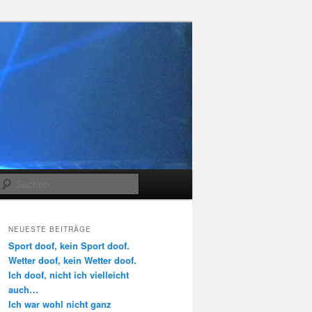
Suchen
NEUESTE BEITRÄGE
Sport doof, kein Sport doof.
Wetter doof, kein Wetter doof.
Ich doof, nicht ich vielleicht
auch…
Ich war wohl nicht ganz