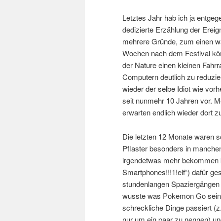
Letztes Jahr hab ich ja entgege
dedizierte Erzählung der Erei
mehrere Gründe, zum einen war
Wochen nach dem Festival kör
der Nature einen kleinen Fahr
Computern deutlich zu reduzier
wieder der selbe Idiot wie vor
seit nunmehr 10 Jahren vor. M
erwarten endlich wieder dort zu
Die letzten 12 Monate waren sc
Pflaster besonders in manchen
irgendetwas mehr bekommen kö
Smartphones!!!1!elf“) dafür g
stundenlangen Spaziergängen 
wusste was Pokemon Go sein so
schreckliche Dinge passiert (
nur um ein paar zu nennen) u