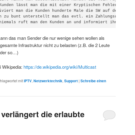
Kunden lässt man die mit einer Kryptischen Fehlermeldung
iviert man die Kunden hunderte Male die SW auf den Geräte
n zu bunt unterstellt man das evtl. ein Zahlungsrückstan
niemals ruft man den Kunden an und informiert ihn darübe
 kann das man Sender die nur wenige sehen wollen als
gesamte Infrastruktur nicht zu belasten (z.B. die 2 Leute
oder so…)
i Wikipedia:
https://de.wikipedia.org/wiki/Multicast
hlagwortet mit
IPTV
,
Netzwerktechnik
,
Support
|
Schreibe einen
erlängert die erlaubte