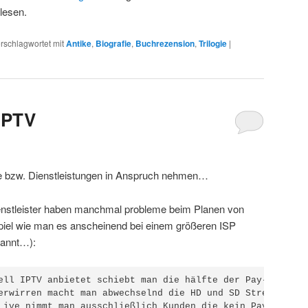
lesen.
rschlagwortet mit
Antike
,
Biografie
,
Buchrezension
,
Trilogie
|
IPTV
e bzw. Dienstleistungen in Anspruch nehmen…
ienstleister haben manchmal probleme beim Planen von
piel wie man es anscheinend bei einem größeren ISP
nannt…):
ell IPTV anbietet schiebt man die hälfte der Pay-TV Stre
erwirren macht man abwechselnd die HD und SD Streams jewe
Live nimmt man ausschließlich Kunden die kein Pay-TV gebu