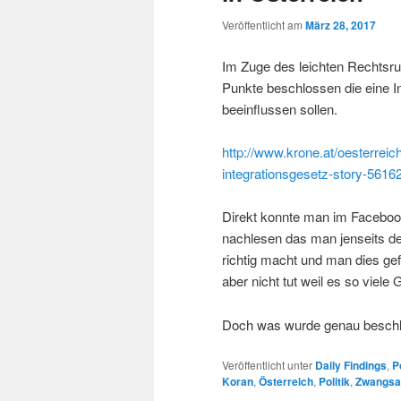
Veröffentlicht am
März 28, 2017
Im Zuge des leichten Rechtsru
Punkte beschlossen die eine In
beeinflussen sollen.
http://www.krone.at/oesterreic
integrationsgesetz-story-5616
Direkt konnte man im Faceboo
nachlesen das man jenseits d
richtig macht und man dies gef
aber nicht tut weil es so viel
Doch was wurde genau besch
Veröffentlicht unter
Daily Findings
,
Po
Koran
,
Österreich
,
Politik
,
Zwangsa