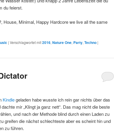
che Wasser kostet!) und knapp 2 Jahre Lebenszeit die du
 du feierst.
, House, Minimal, Happy Hardcore we live all the same
usic
|
Verschlagwortet mit
2016
,
Nature One
,
Party
,
Techno
|
Dictator
en
Kindle
geladen habe wusste ich rein gar nichts über das
 dachte mir „Klingt ja ganz nett“. Das mag nicht die beste
ählen, und nach der Methode blind durch einen Laden zu
 greifen die nächst schlechteste aber es scheint hin und
n zu führen.