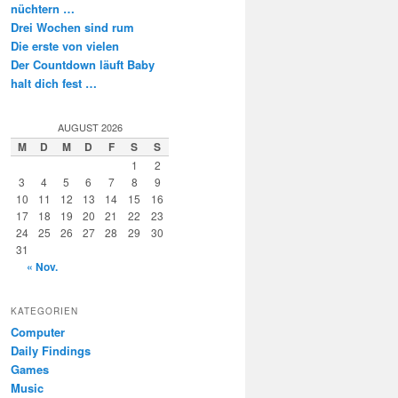
nüchtern …
Drei Wochen sind rum
Die erste von vielen
Der Countdown läuft Baby
halt dich fest …
AUGUST 2026
M
D
M
D
F
S
S
1
2
3
4
5
6
7
8
9
10
11
12
13
14
15
16
17
18
19
20
21
22
23
24
25
26
27
28
29
30
31
« Nov.
KATEGORIEN
Computer
Daily Findings
Games
Music