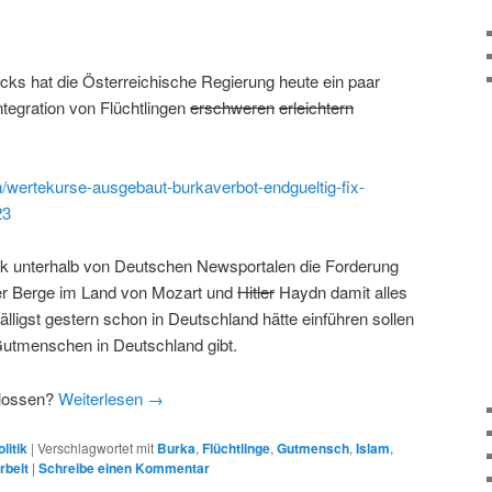
cks hat die Österreichische Regierung heute ein paar
tegration von Flüchtlingen
erschweren
erleichtern
h/wertekurse-ausgebaut-burkaverbot-endgueltig-fix-
23
k unterhalb von Deutschen Newsportalen die Forderung
er Berge im Land von Mozart und
Hitler
Haydn damit alles
älligst gestern schon in Deutschland hätte einführen sollen
e Gutmenschen in Deutschland gibt.
lossen?
Weiterlesen
→
litik
|
Verschlagwortet mit
Burka
,
Flüchtlinge
,
Gutmensch
,
Islam
,
rbeit
|
Schreibe einen Kommentar