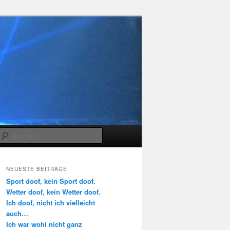
Suchen
NEUESTE BEITRÄGE
Sport doof, kein Sport doof.
Wetter doof, kein Wetter doof.
Ich doof, nicht ich vielleicht
auch…
Ich war wohl nicht ganz