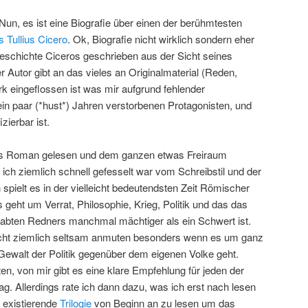
Nun, es ist eine Biografie über einen der berühmtesten
 Tullius Cicero
. Ok, Biografie nicht wirklich sondern eher
eschichte Ciceros geschrieben aus der Sicht seines
 Autor gibt an das vieles an Originalmaterial (Reden,
rk eingeflossen ist was mir aufgrund fehlender
in paar (*hust*) Jahren verstorbenen Protagonisten, und
izierbar ist.
als Roman gelesen und dem ganzen etwas Freiraum
ch ziemlich schnell gefesselt war vom Schreibstil und der
 spielt es in der vielleicht bedeutendsten Zeit Römischer
 geht um Verrat, Philosophie, Krieg, Politik und das das
bten Redners manchmal mächtiger als ein Schwert ist.
cht ziemlich seltsam anmuten besonders wenn es um ganz
 Gewalt der Politik gegenüber dem eigenen Volke geht.
aten, von mir gibt es eine klare Empfehlung für jeden der
. Allerdings rate ich dann dazu, was ich erst nach lesen
e existierende
Trilogie
von Beginn an zu lesen um das